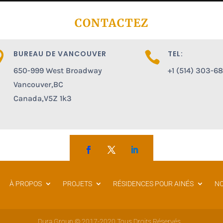
CONTACTEZ
BUREAU DE VANCOUVER
TEL:


650-999 West Broadway
+1 (514) 303-6
Vancouver,BC
Canada,V5Z 1k3
À PROPOS
PROJETS
RÉSIDENCES POUR AINÉS
NO
Dura Group © 2017-2020 Tous Droits Réservés