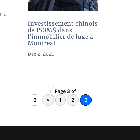
à la
Investissement chinois
de 150M$ dans
l’immobilier de luxe a
Montreal
Dec 2, 2020
Page 3 of
3
«
1
2
3