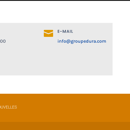
E-MAIL

800
info@groupedura.com
UVELLES